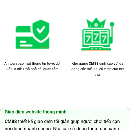
An toàn bảo mật thông tin tuyệt đối
Kho game
CM88
đỉnh cao với đa
luôn là điều mà nhà cái quan tâm.
dạng các thể loại cá cược cho Bet
thủ.
Giao diện website thông minh
CM88
thiết kế giao diện tối giản giúp người chơi tiếp cận
nội dung nhanh chóng. Nhà cái sử dụng tông màu xanh