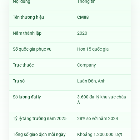
Nội dung
Thông tin
Tên thương hiệu
CM88
Năm thành lập
2020
Số quốc gia phục vụ
Hơn 15 quốc gia
Trực thuộc
Company
Trụ sở
Luân Đôn, Anh
Số lượng đại lý
3.600 đại lý khu vực châu
Á
Tỷ lệ tăng trưởng năm 2025
28% so với năm 2024
Tổng số giao dịch mỗi ngày
Khoảng 1.200.000 lượt