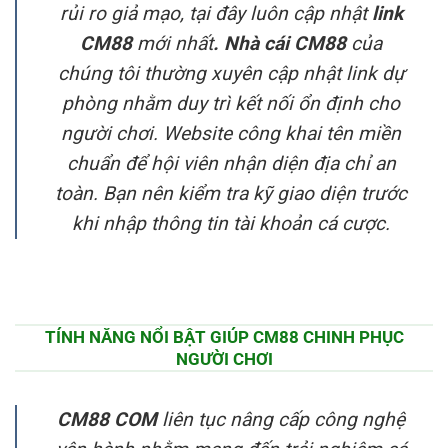
rủi ro giả mạo, tại đây luôn cập nhật
link
CM88
mới nhất
. Nhà cái CM88
của
chúng tôi thường xuyên cập nhật link dự
phòng nhằm duy trì kết nối ổn định cho
người chơi. Website công khai tên miền
chuẩn để hội viên nhận diện địa chỉ an
toàn. Bạn nên kiểm tra kỹ giao diện trước
khi nhập thông tin tài khoản cá cược.
TÍNH NĂNG NỔI BẬT GIÚP CM88 CHINH PHỤC
NGƯỜI CHƠI
CM88 COM
liên tục nâng cấp công nghệ