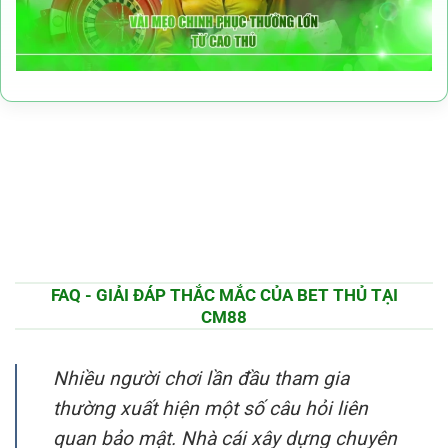
FAQ - GIẢI ĐÁP THẮC MẮC CỦA BET THỦ TẠI
CM88
Nhiều người chơi lần đầu tham gia
thường xuất hiện một số câu hỏi liên
quan bảo mật. Nhà cái xây dựng chuyên