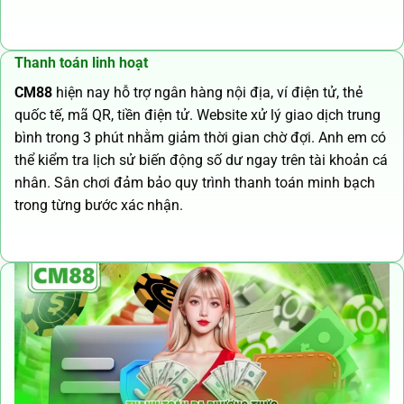
Thanh toán linh hoạt
CM88
hiện nay hỗ trợ ngân hàng nội địa, ví điện tử, thẻ
quốc tế, mã QR, tiền điện tử. Website xử lý giao dịch trung
bình trong 3 phút nhằm giảm thời gian chờ đợi. Anh em có
thể kiểm tra lịch sử biến động số dư ngay trên tài khoản cá
nhân. Sân chơi đảm bảo quy trình thanh toán minh bạch
trong từng bước xác nhận.