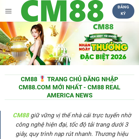
Bỏ
ĐĂNG
qua
KÝ
nội
dung
CM88
TRANG CHỦ ĐĂNG NHẬP
CM88.COM MỚI NHẤT - CM88 REAL
AMERICA NEWS
CM88
giữ vững vị thế nhà cái trực tuyến nhờ
công nghệ hiện đại, tốc độ tải trang dưới 3
giây, quy trình nạp rút nhanh. Thương hiệu