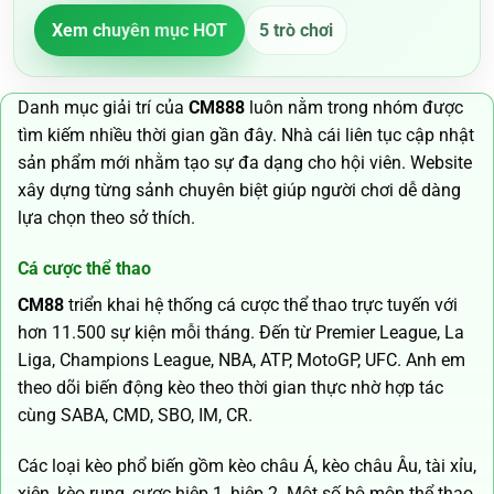
Xem chuyên mục HOT
5 trò chơi
Casino CM88
Danh mục giải trí của
CM888
luôn nằm trong nhóm được
Nổ hũ CM88
tìm kiếm nhiều thời gian gần đây. Nhà cái liên tục cập nhật
Bắn cá CM88
sản phẩm mới nhằm tạo sự đa dạng cho hội viên. Website
Thể thao CM88
xây dựng từng sảnh chuyên biệt giúp người chơi dễ dàng
Game bài CM88
lựa chọn theo sở thích.
Đá gà CM88
E-sport CM88
Cá cược thể thao
Xổ số CM88
CM88
triển khai hệ thống cá cược thể thao trực tuyến với
Blockchain CM88
hơn 11.500 sự kiện mỗi tháng. Đến từ Premier League, La
Liga, Champions League, NBA, ATP, MotoGP, UFC. Anh em
theo dõi biến động kèo theo thời gian thực nhờ hợp tác
cùng SABA, CMD, SBO, IM, CR.
Các loại kèo phổ biến gồm kèo châu Á, kèo châu Âu, tài xỉu,
xiên, kèo rung, cược hiệp 1, hiệp 2. Một số bộ môn thể thao