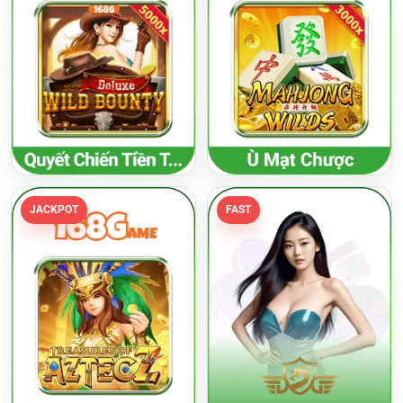
JACKPOT
FAST