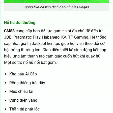
song-live-casino-dinh-cao-nhu-las-vegas
Nổ hũ đổi thưởng
CM88
cung cấp hơn 65 tựa game slot đa chủ đề đến từ
JDB, Pragmatic Play, Habanero, KA, TP Gaming. Hệ thống
cập nhật giá trị Jackpot liên tục giúp hội viên theo dõi cơ
hội trúng thưởng lớn. Giao diện thiết kế sinh động kết hợp
hiệu ứng âm thanh tạo cảm giác cuốn hút khi quay hũ.
Một số trò nổ hũ nổi bật gồm:
Kho báu Ai Cập
Rồng thiêng trỗi dậy
Mèo chiêu tài
Cung điện vàng
Thần tài phát lộc