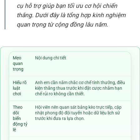
cụ hỗ trợ giúp bạn tối ưu cơ hội chiến
thắng. Dưới đây là tổng hợp kinh nghiệm
quan trọng từ cộng đồng lâu năm.
Mẹo
Nội dung chi tiết
quan
trọng
Hiểu rõ
Anh em cần nắm chắc cơ chế tính thưởng, điều
luật
kiện thắng thua trước khi đặt cược nhằm hạn
chơi
chế rủi ro không cần thiết.
Theo
Hội viên nên quan sát bảng kèo trực tiếp, cập
dõi
nhật phong độ đội tuyển hoặc dữ liệu lịch sử
biến
trước khi đưa ra lựa chọn.
động tỷ
lệ