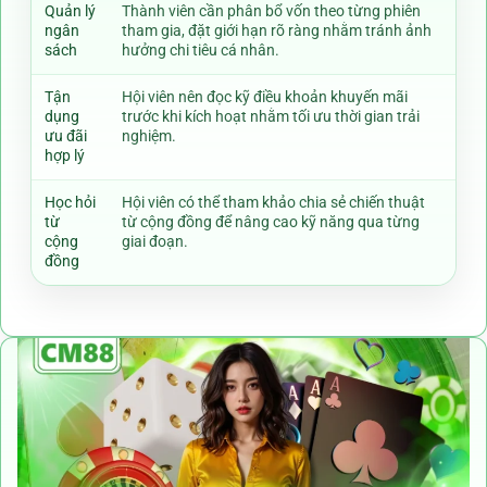
Quản lý
Thành viên cần phân bổ vốn theo từng phiên
ngân
tham gia, đặt giới hạn rõ ràng nhằm tránh ảnh
sách
hưởng chi tiêu cá nhân.
Tận
Hội viên nên đọc kỹ điều khoản khuyến mãi
dụng
trước khi kích hoạt nhằm tối ưu thời gian trải
ưu đãi
nghiệm.
hợp lý
Học hỏi
Hội viên có thể tham khảo chia sẻ chiến thuật
từ
từ cộng đồng để nâng cao kỹ năng qua từng
cộng
giai đoạn.
đồng