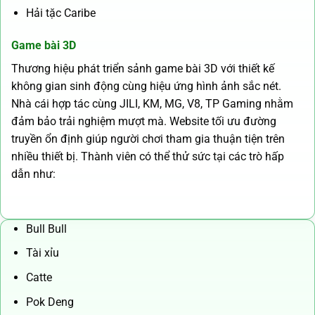
Hải tặc Caribe
Game bài 3D
Thương hiệu phát triển sảnh game bài 3D với thiết kế
không gian sinh động cùng hiệu ứng hình ảnh sắc nét.
Nhà cái hợp tác cùng JILI, KM, MG, V8, TP Gaming nhằm
đảm bảo trải nghiệm mượt mà. Website tối ưu đường
truyền ổn định giúp người chơi tham gia thuận tiện trên
nhiều thiết bị. Thành viên có thể thử sức tại các trò hấp
dẫn như:
Bull Bull
Tài xỉu
Catte
Pok Deng