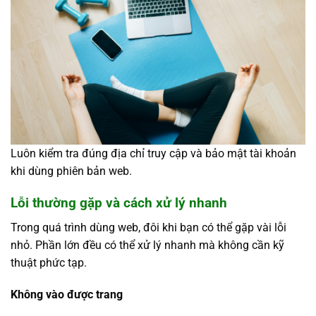
Luôn kiểm tra đúng địa chỉ truy cập và bảo mật tài khoản
khi dùng phiên bản web.
Lỗi thường gặp và cách xử lý nhanh
Trong quá trình dùng web, đôi khi bạn có thể gặp vài lỗi
nhỏ. Phần lớn đều có thể xử lý nhanh mà không cần kỹ
thuật phức tạp.
Không vào được trang