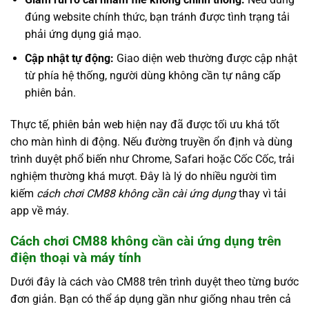
đúng website chính thức, bạn tránh được tình trạng tải
phải ứng dụng giả mạo.
Cập nhật tự động:
Giao diện web thường được cập nhật
từ phía hệ thống, người dùng không cần tự nâng cấp
phiên bản.
Thực tế, phiên bản web hiện nay đã được tối ưu khá tốt
cho màn hình di động. Nếu đường truyền ổn định và dùng
trình duyệt phổ biến như Chrome, Safari hoặc Cốc Cốc, trải
nghiệm thường khá mượt. Đây là lý do nhiều người tìm
kiếm
cách chơi CM88 không cần cài ứng dụng
thay vì tải
app về máy.
Cách chơi CM88 không cần cài ứng dụng trên
điện thoại và máy tính
Dưới đây là cách vào CM88 trên trình duyệt theo từng bước
đơn giản. Bạn có thể áp dụng gần như giống nhau trên cả