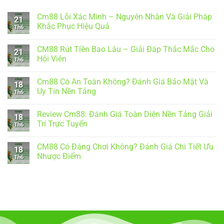
Cm88 Lỗi Xác Minh – Nguyên Nhân Và Giải Pháp
21
Khắc Phục Hiệu Quả
Th6
Không
có
CM88 Rút Tiền Bao Lâu – Giải Đáp Thắc Mắc Cho
bình
21
luận
Hội Viên
Th6
ở
Cm88
Không
Lỗi
có
Cm88 Có An Toàn Không? Đánh Giá Bảo Mật Và
Xác
bình
18
Minh
luận
Uy Tín Nền Tảng
Th6
–
ở
Nguyên
CM88
Không
Nhân
Rút
có
Review Cm88: Đánh Giá Toàn Diện Nền Tảng Giải
Và
Tiền
bình
18
Giải
Bao
luận
Trí Trực Tuyến
Th6
Pháp
Lâu
ở
Khắc
–
Cm88
Không
Phục
Giải
Có
có
CM88 Có Đáng Chơi Không? Đánh Giá Chi Tiết Ưu
Hiệu
Đáp
An
bình
18
Quả
Thắc
Toàn
luận
Nhược Điểm
Th6
Mắc
Không?
ở
Cho
Đánh
Review
Không
Hội
Giá
Cm88:
có
Viên
Bảo
Đánh
bình
Mật
Giá
luận
Và
Toàn
ở
Uy
Diện
CM88
Tín
Nền
Có
Nền
Tảng
Đáng
Tảng
Giải
Chơi