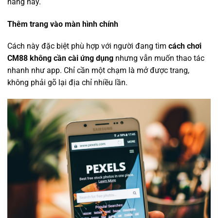
năng này.
Thêm trang vào màn hình chính
Cách này đặc biệt phù hợp với người đang tìm
cách chơi
CM88 không cần cài ứng dụng
nhưng vẫn muốn thao tác
nhanh như app. Chỉ cần một chạm là mở được trang,
không phải gõ lại địa chỉ nhiều lần.