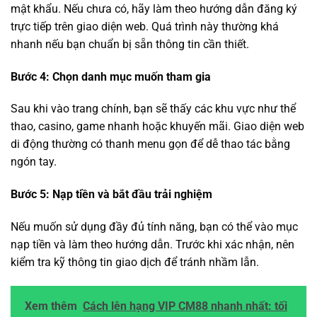
mật khẩu. Nếu chưa có, hãy làm theo hướng dẫn đăng ký
trực tiếp trên giao diện web. Quá trình này thường khá
nhanh nếu bạn chuẩn bị sẵn thông tin cần thiết.
Bước 4: Chọn danh mục muốn tham gia
Sau khi vào trang chính, bạn sẽ thấy các khu vực như thể
thao, casino, game nhanh hoặc khuyến mãi. Giao diện web
di động thường có thanh menu gọn để dễ thao tác bằng
ngón tay.
Bước 5: Nạp tiền và bắt đầu trải nghiệm
Nếu muốn sử dụng đầy đủ tính năng, bạn có thể vào mục
nạp tiền và làm theo hướng dẫn. Trước khi xác nhận, nên
kiểm tra kỹ thông tin giao dịch để tránh nhầm lẫn.
Xem thêm
Cách lên hạng VIP CM88 nhanh nhất: tối