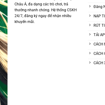
Châu Á, đa dạng các trò chơi, trả
Đăng 
thưởng nhanh chóng. Hệ thống CSKH
24/7, đăng ký ngay để nhận nhiều
NẠP T
khuyến mãi.
RÚT T
TẢI A
CÁCH 
CÁCH 
CÁCH 