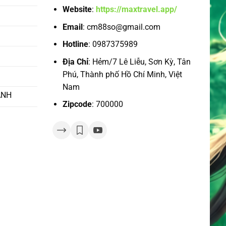
Điểm
Website
:
https://maxtravel.app/
Email
:
cm88so@gmail.com
Hotline
:
0987375989
Địa Chỉ
:
Hẻm/7 Lê Liễu, Sơn Kỳ, Tân
Phú, Thành phố Hồ Chí Minh, Việt
Nam
ANH
Zipcode
: 700000