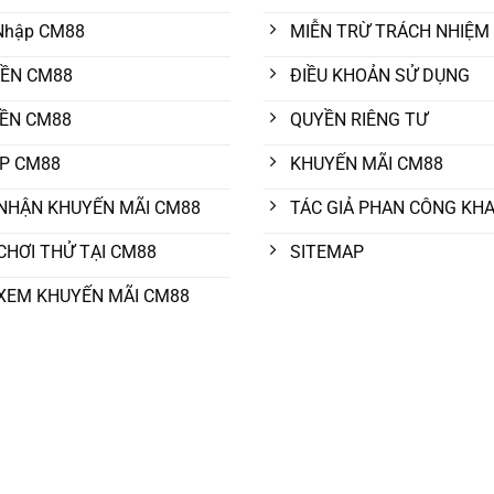
Nhập CM88
MIỄN TRỪ TRÁCH NHIỆM
IỀN CM88
ĐIỀU KHOẢN SỬ DỤNG
IỀN CM88
QUYỀN RIÊNG TƯ
PP CM88
KHUYẾN MÃI CM88
NHẬN KHUYẾN MÃI CM88
TÁC GIẢ PHAN CÔNG KH
CHƠI THỬ TẠI CM88
SITEMAP
XEM KHUYẾN MÃI CM88