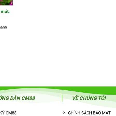
n mức
thanh
ỚNG DẪN CM88
VỀ CHÚNG TÔI
KÝ CM88
CHÍNH SÁCH BẢO MẬT