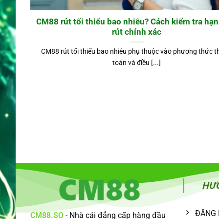
CM88 rút tối thiểu bao nhiêu? Cách kiểm tra hạ
rút chính xác
CM88 rút tối thiểu bao nhiêu phụ thuộc vào phương thức 
toán và điều [...]
HƯ
ĐĂNG 
CM88.SO
- Nhà cái đẳng cấp hàng đầu